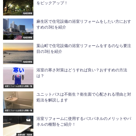
をピックアップ！
地域別情報
麻生区で住宅設備の浴室リフォームをしたい方におす
すめの3社を紹介
地域別情報
葉山町で住宅設備の浴室リフォームをするのなら要注
目の3社を紹介
地域別情報
浴室の寒さ対策はどうすれば良い？おすすめの方法
は？
浴室リフォームお役立ち情報一覧
ユニットバスは不衛生？衛生面で心配される理由と対
処法を解説します
浴室リフォームお役立ち情報一覧
浴室リフォームに使用するバスパネルのメリットやパ
ネルの種類をご紹介！
基礎知識・用語集