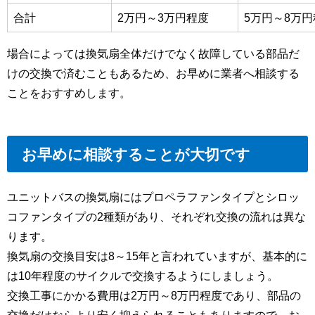
合計
2万円～
3
万円程度
5万円～
8
万円
場合によっては換気扇全体だけでなく故障している部品だ
けの交換で済むこともあるため、お早めに業者へ相談する
ことをおすすめします。
お早めに相談することが大切です
ユニットバスの換気扇にはプロペラファンタイプとシロッ
コファンタイプの2種類があり、それぞれ交換の流れは異な
ります。
換気扇の交換目安は8～15年と言われていますが、基本的に
は10年程度のサイクルで交換するようにしましょう。
交換工事にかかる費用は2万円～8万円程度であり、部品の
交換だけならより安く抑えられることもありますので、お