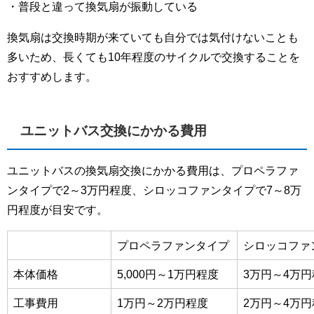
・普段と違って換気扇が振動している
換気扇は交換時期が来ていても自分では気付けないことも
多いため、長くても10年程度のサイクルで交換することを
おすすめします。
ユニットバス交換にかかる費用
ユニットバスの換気扇交換にかかる費用は、プロペラファ
ンタイプで2～3万円程度、シロッコファンタイプで7～8万
円程度が目安です。
プロペラファンタイプ
シロッコファ
本体価格
5,000円～
1
万円程度
3万円～
4
万円
工事費用
1万円～
2
万円程度
2万円～
4
万円