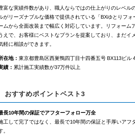
豊富な実績件数があり、職人ならではの仕上がりのレベル
ルがリーズナブルな価格で提供されている「BXゆとりフォ
ームから全面改装まで幅広く対応しています。リフォーム
うえで、お客様にベストなプランを提案しており、まだイ
気軽に相談ができます。
所在地：
東京都豊島区西巣鴨四丁目十四番五号 BX113ビル 
実績：
累計施工実績数が37万件以上
おすすめポイントベスト3
最長10年間の保証でアフターフォロー万全
施工して完了ではなく、最長で10年間の保証と手厚いアフ
す。